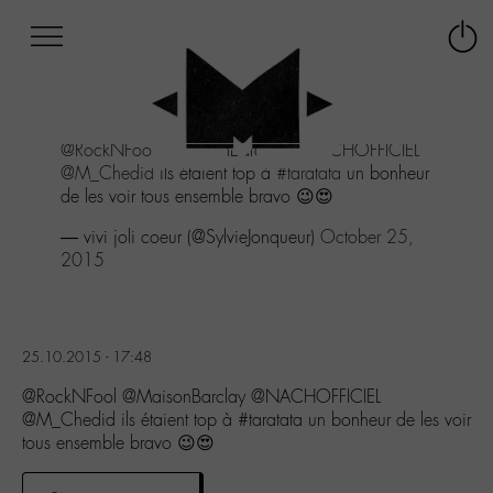
Afficher
Panneau de gestion des cookies
Labo
Connex
-
le
M-
menu
Aller
@RockNFool
@MaisonBarclay
@NACHOFFICIEL
au
@M_Chedid
ils étaient top à
#taratata
un bonheur
menu
de les voir tous ensemble bravo 😉😍
Aller
au
— vivi joli coeur (@SylvieJonqueur)
October 25,
contenu
2015
Aller
à
la
recherche
25.10.2015 - 17:48
@RockNFool @MaisonBarclay @NACHOFFICIEL
@M_Chedid ils étaient top à #taratata un bonheur de les voir
tous ensemble bravo 😉😍