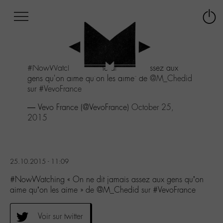
Afficher
Panneau de gestion des cookies
Labo
Connex
-
le
M-
menu
Aller
#NowWatching
"On ne dit jamais assez aux
au
gens qu'on aime qu'on les aime" de
@M_Chedid
menu
sur
#VevoFrance
Aller
au
— Vevo France (@VevoFrance)
October 25,
contenu
2015
Aller
à
la
recherche
25.10.2015 - 11:09
#NowWatching « On ne dit jamais assez aux gens qu’on
aime qu’on les aime » de @M_Chedid sur #VevoFrance
Voir sur twitter