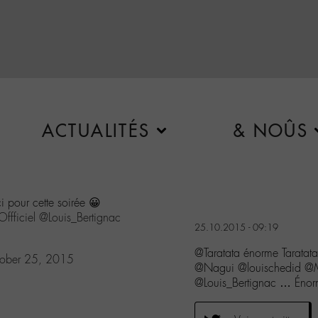
ACTUALITÉS
& NOÛS
 pour cette soirée 😀
ffficiel
@Louis_Bertignac
25.10.2015 - 09:19
@Taratata énorme Taratata
ober 25, 2015
@Nagui @louischedid @M
@Louis_Bertignac … Éno