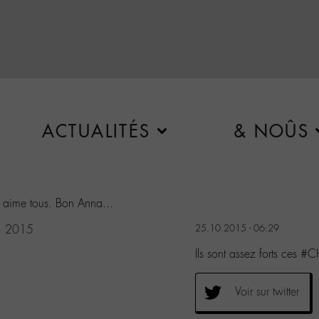
ACTUALITÉS
& NOÛS
es aime tous. Bon Anna...
, 2015
25.10.2015 - 06:29
Ils sont assez forts ces 
Voir sur twitter