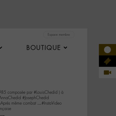
Espace membre
BOUTIQUE
5 composée par #LouisChedid ) à
AnnaChedid #JosephChedid
sAprès même combat …#InstaVideo
nçaise