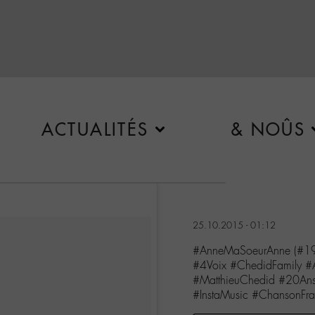
ACTUALITÉS
& NOÛS
25.10.2015 - 01:12
#AnneMaSoeurAnne (#198
#4Voix #ChedidFamily #
#MatthieuChedid #20An
#InstaMusic #ChansonFra