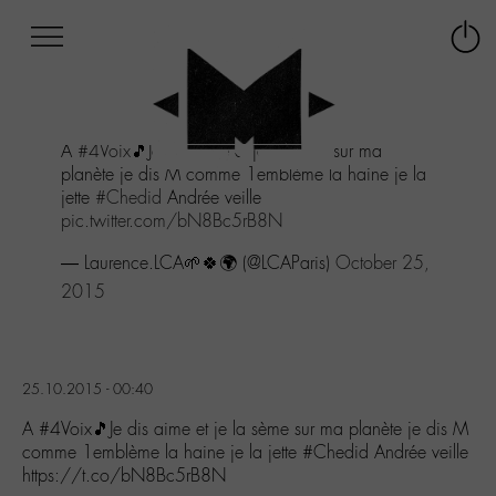
Afficher
Panneau de gestion des cookies
Labo
Connex
-
le
M-
menu
Aller
A
#4Voix
🎵Je dis aime et je la sème sur ma
au
planète je dis M comme 1emblème la haine je la
menu
jette
#Chedid
Andrée veille
Aller
pic.twitter.com/bN8Bc5rB8N
au
contenu
— Laurence.LCA🌱🍀🌍 (@LCAParis)
October 25,
Aller
2015
à
la
recherche
25.10.2015 - 00:40
A #4Voix🎵Je dis aime et je la sème sur ma planète je dis M
comme 1emblème la haine je la jette #Chedid Andrée veille
https://t.co/bN8Bc5rB8N