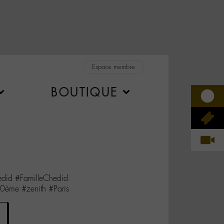
Espace membre
BOUTIQUE
edid #FamilleChedid
00ème #zenith #Paris