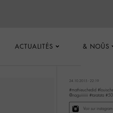
ACTUALITÉS
& NOÛS
24.10.2015 - 22:19
#mathieuchedid #louisch
@naguiiiiiii #taratata #5
Voir sur instagram