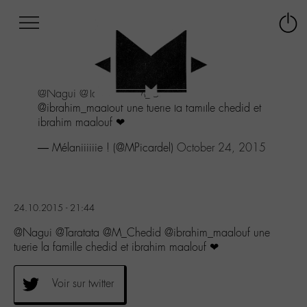
Afficher
Panneau de gestion des cookies
Labo
Connex
-
le
M-
menu
Aller
@Nagui
@Taratata
@M_Chedid
au
@ibrahim_maalouf une tuerie la famille chedid et
menu
ibrahim maalouf ❤
Aller
au
— Mélaniiiiiie ! (@MPicardel)
October 24, 2015
contenu
Aller
à
la
24.10.2015 - 21:44
recherche
@Nagui @Taratata @M_Chedid @ibrahim_maalouf une
tuerie la famille chedid et ibrahim maalouf ❤
Voir sur twitter