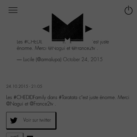
Afficher
Panneau de gestion des cookies
Labo
Connex
-
le
M-
menu
Aller
Les
#CHEDIDFamily
dans
#Taratata
c'est juste
au
énorme. Merci
@Nagui
et @France2tv .
menu
Aller
— Lucile (@armalupa)
October 24, 2015
au
contenu
Aller
à
24.10.2015 - 21:05
la
recherche
Les #CHEDIDFamily dans #Taratata c’est juste énorme. Merci
@Nagui et @France2tv .
Voir sur twitter