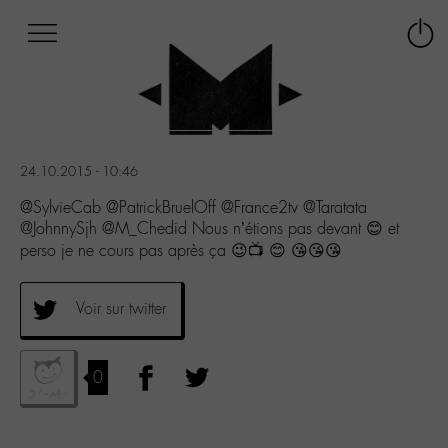
Afficher
Panneau de gestion des cookies
Labo
Connex
-
le
M-
menu
Aller
au
menu
24.10.2015 - 10:46
Aller
au
@SylvieCab @PatrickBruelOff @France2tv @Taratata
contenu
@JohnnySjh @M_Chedid Nous n’étions pas devant 😊 et
Aller
perso je ne cours pas après ça 😉📺 😊 😘😘😘
à
la
recherche
Voir sur twitter
0