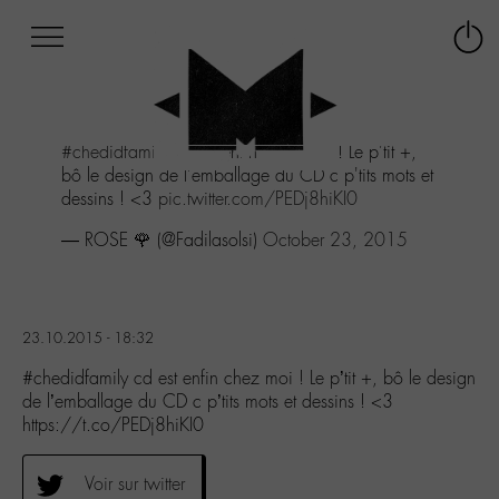
Afficher
Panneau de gestion des cookies
Labo
Connex
-
le
M-
menu
Aller
#chedidfamily
cd est enfin chez moi ! Le p'tit +,
au
bô le design de l'emballage du CD c p'tits mots et
menu
dessins ! <3
pic.twitter.com/PEDj8hiKI0
Aller
au
— ROSE 🌹 (@Fadilasolsi)
October 23, 2015
contenu
Aller
à
la
23.10.2015 - 18:32
recherche
#chedidfamily cd est enfin chez moi ! Le p’tit +, bô le design
de l’emballage du CD c p’tits mots et dessins ! <3
https://t.co/PEDj8hiKI0
Voir sur twitter