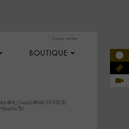
Espace membre
BOUTIQUE
schedid @M_Chedid @NACHOFFICIEL
o/VJwpTm7Jhl