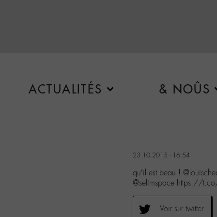
ACTUALITÉS
& NOÛS
23.10.2015 - 16:54
qu’il est beau ! @loui
@selimspace https://t.c
Voir sur twitter