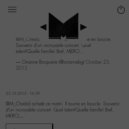
Afficher
Panneau de gestion des cookies
Labo
Connex
-
le
M-
menu
Aller
@M_Chedid
acheté ce matin. Il tourne en boucle.
au
Souvenir d'un incroyable concert. Quel
menu
talent!Quelle famille! Bref, MERCI...
Aller
au
— Orianne Broquerie (@oriannebg)
October 23,
contenu
2015
Aller
à
la
recherche
23.10.2015 - 16:39
@M_Chedid acheté ce matin. Il tourne en boucle. Souvenir
d’un incroyable concert. Quel talent!Quelle famille! Bref,
MERCI…