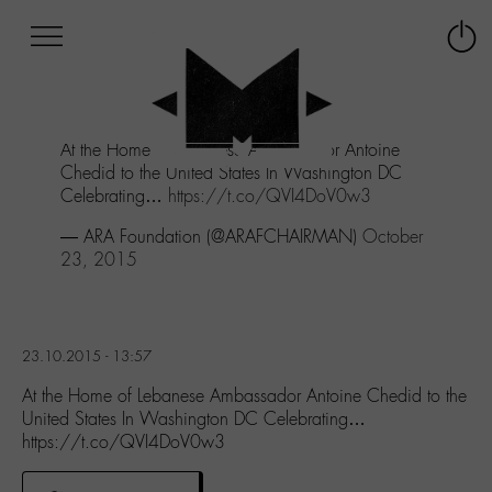
Afficher
Panneau de gestion des cookies
Labo
Connex
-
le
M-
menu
Aller
At the Home of Lebanese Ambassador Antoine
au
Chedid to the United States In Washington DC
menu
Celebrating…
https://t.co/QVI4DoV0w3
Aller
au
— ARA Foundation (@ARAFCHAIRMAN)
October
contenu
23, 2015
Aller
à
la
recherche
23.10.2015 - 13:57
At the Home of Lebanese Ambassador Antoine Chedid to the
United States In Washington DC Celebrating…
https://t.co/QVI4DoV0w3