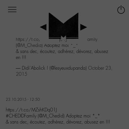
Afficher
Panneau de gestion des cookies
Labo
Connex
-
le
M-
menu
Aller
https://t.co/MZshKDq01J
#CHEDIDFamily
au
(
@M_Chedid
) Adoptez moi *_*
menu
& sans dec, écoutez, adhérez, dévorez, abusez
Aller
en !!!
au
contenu
— Didi'Abolick ! (@lesyeuxdupanda)
October 23,
Aller
2015
à
la
recherche
23.10.2015 - 12:50
https://t.co/MZshKDq01J
#CHEDIDFamily (@M_Chedid) Adoptez moi *_*
& sans dec, écoutez, adhérez, dévorez, abusez en !!!