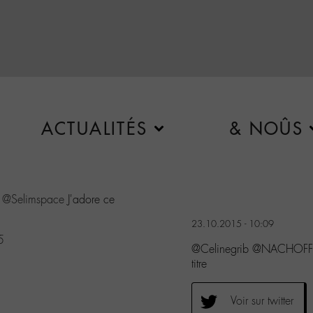
ACTUALITÉS
& NOÛS
@Selimspace
J'adore ce
23.10.2015 - 10:09
5
@Celinegrib @NACHOFFI
titre
Voir sur twitter