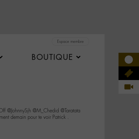
Espace membre
BOUTIQUE
lOff @JohnnySjh @M_Chedid @Taratata
ent demain pour te voir Patrick .