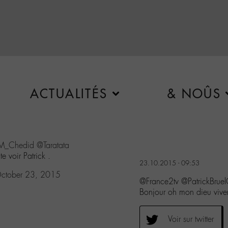
ACTUALITÉS
& NOÛS
M_Chedid
@Taratata
 voir Patrick .
23.10.2015 - 09:53
ctober 23, 2015
@France2tv @PatrickBrue
Bonjour oh mon dieu vivem
Voir sur twitter