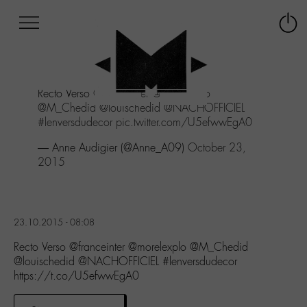
Afficher
Panneau de gestion des cookies
Labo
Connex
-
le
M-
menu
Aller
Recto Verso
@franceinter
@morelexplo
au
@M_Chedid
@louischedid
@NACHOFFICIEL
menu
#lenversdudecor
pic.twitter.com/U5efwwEgA0
Aller
au
— Anne Audigier (@Anne_A09)
October 23,
contenu
2015
Aller
à
la
recherche
23.10.2015 - 08:08
Recto Verso @franceinter @morelexplo @M_Chedid
@louischedid @NACHOFFICIEL #lenversdudecor
https://t.co/U5efwwEgA0