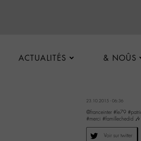
ACTUALITÉS
& NOÛS
23.10.2015 - 06:36
@franceinter #le79 #patri
#merci #famillechedid 
Voir sur twitter