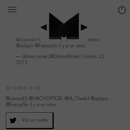
Afficher
Panneau de gestion des cookies
Labo
Connex
-
le
M-
menu
Aller
@cavousf5
@NACHOFFICIEL
@M_Chedid
au
@aslapix
@France5tv il y a un intrus
menu
Aller
— dahoo moste (@DahooMoste)
October 22,
au
2015
contenu
Aller
à
la
22.10.2015 - 21:10
recherche
@cavousf5 @NACHOFFICIEL @M_Chedid @aslapix
@France5tv il y a un intrus
Voir sur twitter