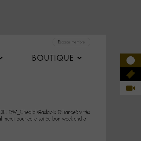
Espace membre
BOUTIQUE
EL @M_Chedid @aslapix @France5tv très
al merci pour cette soirée bon week-end à