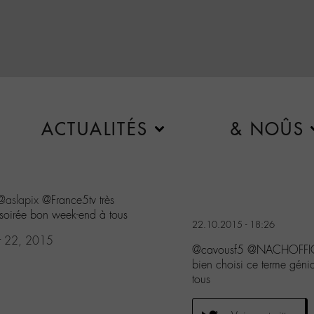
ACTUALITÉS
& NOÛS
@aslapix
@France5tv très
 soirée bon week-end à tous
22.10.2015 - 18:26
r 22, 2015
@cavousf5 @NACHOFFICI
bien choisi ce terme géni
tous