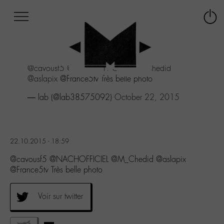
Afficher
Panneau de gestion des cookies
Labo
Connex
-
le
M-
menu
Aller
@cavousf5
@NACHOFFICIEL
@M_Chedid
au
@aslapix
@France5tv Très belle photo
menu
Aller
— lab (@lab38575092)
October 22, 2015
au
contenu
Aller
à
22.10.2015 - 18:59
la
recherche
@cavousf5 @NACHOFFICIEL @M_Chedid @aslapix
@France5tv Très belle photo
Voir sur twitter