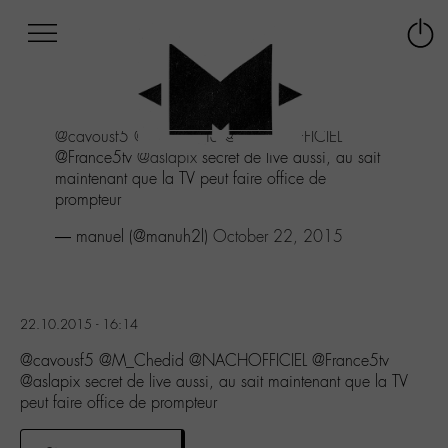
Afficher
Panneau de gestion des cookies
Labo
Connex
-
le
M-
menu
Aller
@cavousf5
@M_Chedid
@NACHOFFICIEL
au
@France5tv
@aslapix
secret de live aussi, au sait
menu
maintenant que la TV peut faire office de
Aller
prompteur
au
contenu
— manuel (@manuh2l)
October 22, 2015
Aller
à
la
recherche
22.10.2015 - 16:14
@cavousf5 @M_Chedid @NACHOFFICIEL @France5tv
@aslapix secret de live aussi, au sait maintenant que la TV
peut faire office de prompteur