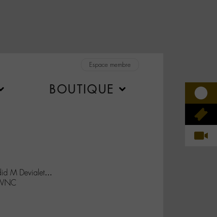
Espace membre
BOUTIQUE
did M Devialet…
zWNC