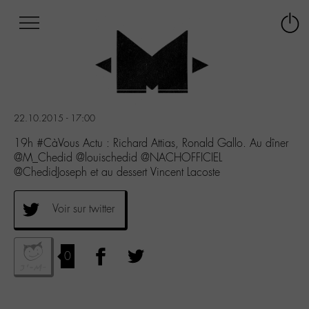
Afficher
Panneau de gestion des cookies
Labo
Connex
-
le
M-
menu
Aller
au
menu
22.10.2015 - 17:00
Aller
au
19h #CàVous Actu : Richard Attias, Ronald Gallo. Au dîner
contenu
@M_Chedid @louischedid @NACHOFFICIEL
Aller
@ChedidJoseph et au dessert Vincent Lacoste
à
la
Voir sur twitter
recherche
0