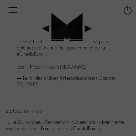
Afficher
Panneau de gestion des cookies
Labo
Connex
-
le
M-
menu
Aller
... Le 23 octobre, c'est demain. Courez pour
au
obtenir entre vos mains l'opus Familial de la
menu
#ChedidFamily
.
Aller
au
Dès...
https://t.co/cTXIGO8aMZ
contenu
Aller
— Le roi des ombres (@Leroidesombres)
October
à
22, 2015
la
recherche
22.10.2015 - 17:08
… Le 23 octobre, c’est demain. Courez pour obtenir entre
vos mains l’opus Familial de la #ChedidFamily.