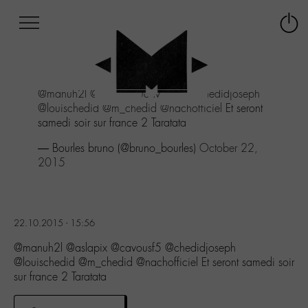
Afficher
Panneau de gestion des cookies
Labo
Connex
-
le
M-
menu
Aller
@manuh2l
@aslapix
@cavousf5
@chedidjoseph
au
@louischedid
@m_chedid
@nachofficiel
Et seront
menu
samedi soir sur france 2 Taratata
Aller
au
— Bourles bruno (@bruno_bourles)
October 22,
contenu
2015
Aller
à
la
recherche
22.10.2015 - 15:56
@manuh2l @aslapix @cavousf5 @chedidjoseph
@louischedid @m_chedid @nachofficiel Et seront samedi soir
sur france 2 Taratata