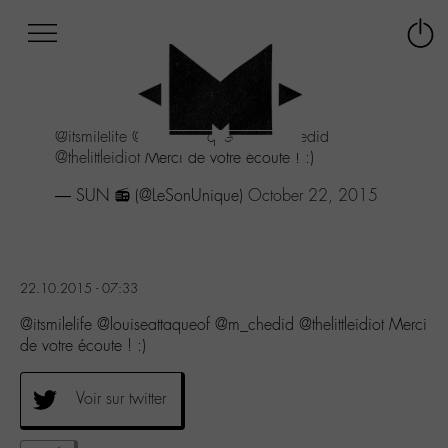
Afficher
Panneau de gestion des cookies
Labo
Connex
-
le
M-
menu
Aller
@itsmilelife
@louiseattaqueof
@m_chedid
au
@thelittleidiot
Merci de votre écoute ! :)
menu
Aller
— SUN 📻 (@LeSonUnique)
October 22, 2015
au
contenu
Aller
à
la
22.10.2015 - 07:33
recherche
@itsmilelife @louiseattaqueof @m_chedid @thelittleidiot Merci
de votre écoute ! :)
Voir sur twitter