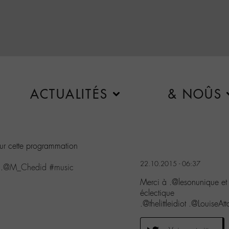
ACTUALITÉS
& NOÛS
our cette programmation
22.10.2015 - 06:37
.
@M_Chedid
#music
Merci à .@lesonunique et 
éclectique
.@thelittleidiot .@Louis