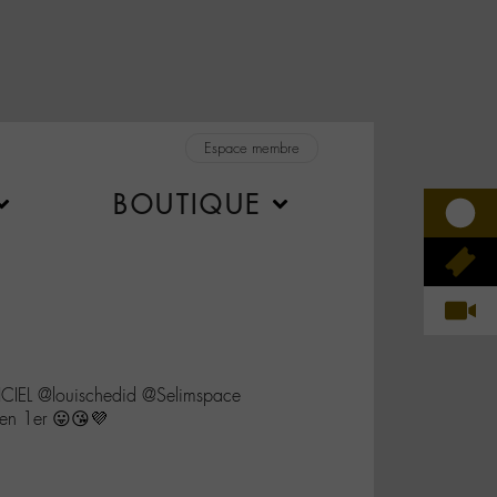
Espace membre
BOUTIQUE
CIEL @louischedid @Selimspace
en 1er 😛😘💜