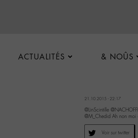
ACTUALITÉS
& NOÛS
21.10.2015 - 22:17
@LinScintille @NACHOFFI
@M_Chedid Ah non moi 
Voir sur twitter