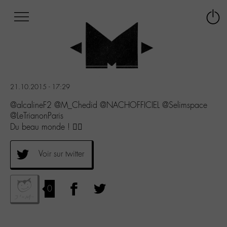
Afficher
Panneau de gestion des cookies
Labo
Connex
-
le
M-
menu
Aller
au
menu
21.10.2015 - 17:29
Aller
au
@alcalineF2 @M_Chedid @NACHOFFICIEL @Selimspace
contenu
@LeTrianonParis
Aller
Du beau monde ! 👌🏽
à
la
Voir sur twitter
recherche
0