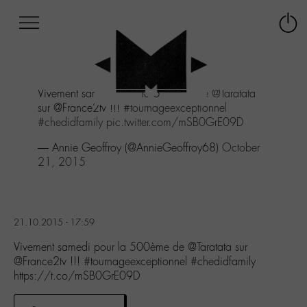
Afficher
Panneau de gestion des cookies
Labo
Connex
-
le
M-
menu
Aller
Vivement samedi pour la 500ème de
@Taratata
au
sur @France2tv !!!
#tournageexceptionnel
menu
#chedidfamily
pic.twitter.com/mSB0GrE09D
Aller
au
— Annie Geoffroy (@AnnieGeoffroy68)
October
contenu
21, 2015
Aller
à
la
recherche
21.10.2015 - 17:59
Vivement samedi pour la 500ème de @Taratata sur
@France2tv !!! #tournageexceptionnel #chedidfamily
https://t.co/mSB0GrE09D