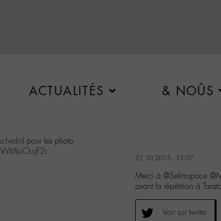
ACTUALITÉS
& NOÛS
schedid
pour les photo
om/WMLuCkqF2r
21.10.2015 - 15:07
Merci à @Selimspace @M_
avant la répétition à Ta
Voir sur twitter