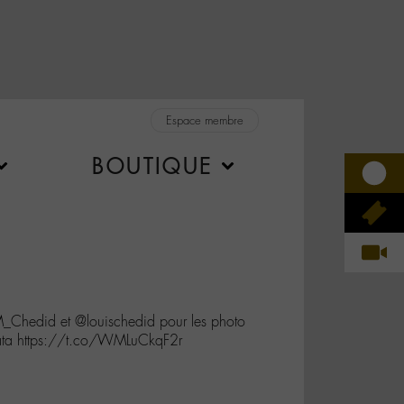
Espace membre
BOUTIQUE
Chedid et @louischedid pour les photo
ratata https://t.co/WMLuCkqF2r