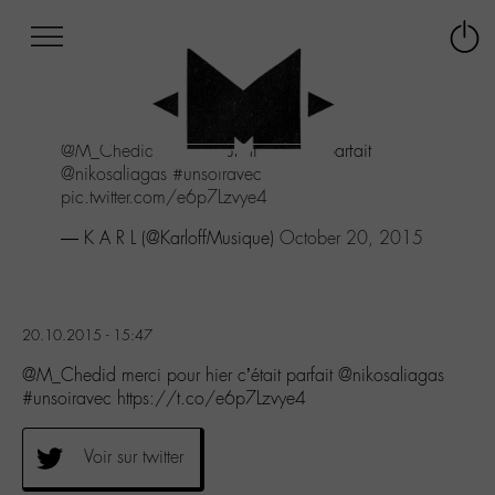
Afficher
Panneau de gestion des cookies
Labo
Connex
-
le
M-
menu
Aller
@M_Chedid
merci pour hier c'était parfait
au
@nikosaliagas
#unsoiravec
menu
pic.twitter.com/e6p7Lzvye4
Aller
au
— K A R L (@KarloffMusique)
October 20, 2015
contenu
Aller
à
la
20.10.2015 - 15:47
recherche
@M_Chedid merci pour hier c’était parfait @nikosaliagas
#unsoiravec https://t.co/e6p7Lzvye4
Voir sur twitter