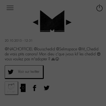
Afficher
Panneau de gestion des cookies
Labo
Connex
-
le
M-
menu
Aller
au
menu
20.10.2015 - 12:31
Aller
au
@NACHOFFICIEL @louischedid @Selimspace @M_Chedid
contenu
de vrais ptits canons! Mon dieu c’que jvous kif les chedid 😍
Aller
vous voulez pas m’adopter ? 🙏😜
à
la
Voir sur twitter
recherche
0