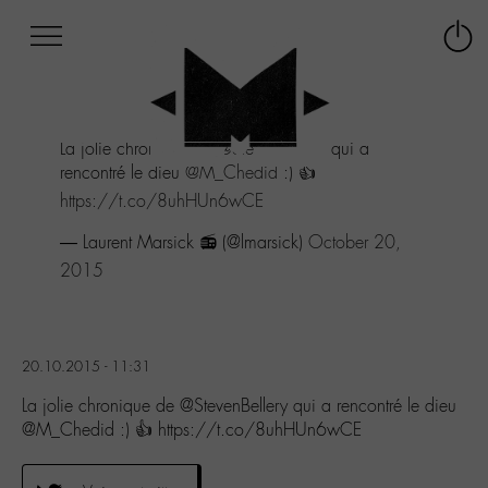
Afficher
Panneau de gestion des cookies
Labo
Connex
-
le
M-
menu
Aller
La jolie chronique de
@StevenBellery
qui a
au
rencontré le dieu
@M_Chedid
:) 👍
menu
Aller
https://t.co/8uhHUn6wCE
au
— Laurent Marsick 📻 (@lmarsick)
October 20,
contenu
Aller
2015
à
la
recherche
20.10.2015 - 11:31
La jolie chronique de @StevenBellery qui a rencontré le dieu
@M_Chedid :) 👍 https://t.co/8uhHUn6wCE