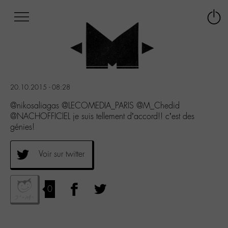
Afficher
Panneau de gestion des cookies
Labo
Connex
-
le
M-
menu
Aller
au
menu
20.10.2015 - 08:28
Aller
au
@nikosaliagas @LECOMEDIA_PARIS @M_Chedid
contenu
@NACHOFFICIEL je suis tellement d’accord!! c’est des
Aller
génies!
à
la
Voir sur twitter
recherche
0