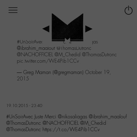
Afficher
Panneau de gestion des cookies
Labo
Connex
-
le
M-
menu
Aller
#UnSoirAvec
Juste Merci
@nikosaliagas
au
@ibrahim_maalouf
@ThomasDutronc
menu
@NACHOFFICIEL
@M_Chedid
@ThomasDutronc
Aller
pic.twitter.com/WE4Pib1CCv
au
contenu
— Greg Maman (@gregmaman)
October 19,
Aller
2015
à
la
recherche
19.10.2015 - 23:40
#UnSoirAvec Juste Merci @nikosaliagas @ibrahim_maalouf
@ThomasDutronc @NACHOFFICIEL @M_Chedid
@ThomasDutronc https://t.co/WE4Pib1CCv