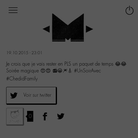
Afficher
Panneau de gestion des cookies
Labo
Connex
-
le
M-
menu
Aller
au
menu
19.10.2015 - 23:01
Aller
au
Je crois que je vais rester en PLS un paquet de temps 😂😂
contenu
Soirée magique 😍😍 📻😀🎆🎸 #UnSoirAvec
Aller
#ChedidFamily
à
la
recherche
Voir sur twitter
0