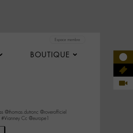
Espace membre
BOUTIQUE
as @thomas.dutronc @roverofficiel
t #Vianney Cc @europe1