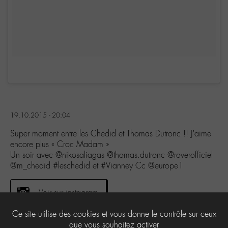
19.10.2015 - 20:04
Super moment entre les Chedid et Thomas Dutronc !! J’aime
encore plus « Croc Madam »
Un soir avec @nikosaliagas @thomas.dutronc @roverofficiel
@m_chedid #leschedid et #Vianney Cc @europe1
Voir sur instagram
Ce site utilise des cookies et vous donne le contrôle sur ceux
que vous souhaitez activer
0