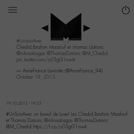
Afficher
Panneau de gestion des cookies
Labo
Connex
-
le
M-
menu
Aller
#UnSoirAvec
un boeuf de Luxe! Les
au
Chedid,Ibrahim Maalouf et Thomas Dutronc
menu
@nikosaliagas
@ThomasDutronc
@M_Chedid
Aller
pic.twitter.com/o03gt31nw4
au
contenu
— AnneFrance Lavirotte (@AnneFrance_94)
Aller
October 19, 2015
à
la
recherche
19.10.2015 - 19:53
#UnSoirAvec un boeuf de Luxe! Les Chedid,Ibrahim Maalouf
et Thomas Dutronc @nikosaliagas @ThomasDutronc
@M_Chedid https://t.co/o03gt31nw4