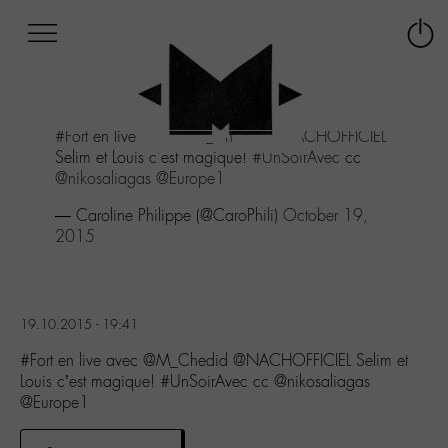
Afficher
Panneau de gestion des cookies
Labo
Connex
-
le
M-
menu
Aller
#Fort
en live avec
@M_Chedid
@NACHOFFICIEL
au
Selim et Louis c'est magique!
#UnSoirAvec
cc
menu
@nikosaliagas
@Europe1
Aller
au
— Caroline Philippe (@CaroPhili)
October 19,
contenu
2015
Aller
à
la
recherche
19.10.2015 - 19:41
#Fort en live avec @M_Chedid @NACHOFFICIEL Selim et
Louis c’est magique! #UnSoirAvec cc @nikosaliagas
@Europe1