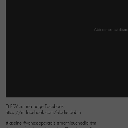
Web content est désac
Et RDV sur ma page Facebook
https://m.facebook.com/elodie.dabin
#laseine #vanessaparadis #matthieuchedid #m