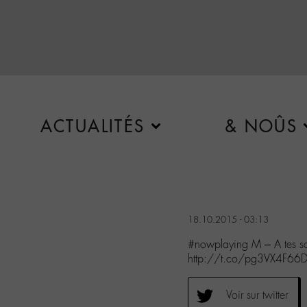
ACTUALITÉS
& NOÛS
18.10.2015 - 03:13
#nowplaying M – A tes s
http://t.co/pg3VX4F66
Voir sur twitter