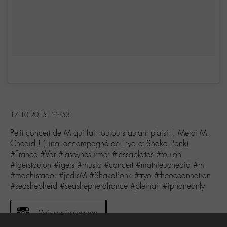
17.10.2015 - 22:53
Petit concert de M qui fait toujours autant plaisir ! Merci M.
Chedid ! (Final accompagné de Tryo et Shaka Ponk)
#France #Var #laseynesurmer #lessablettes #toulon
#igerstoulon #igers #music #concert #mathieuchedid #m
#machistador #jedisM #ShakaPonk #tryo #theoceannation
#seashepherd #seashepherdfrance #pleinair #iphoneonly
Voir sur instagram