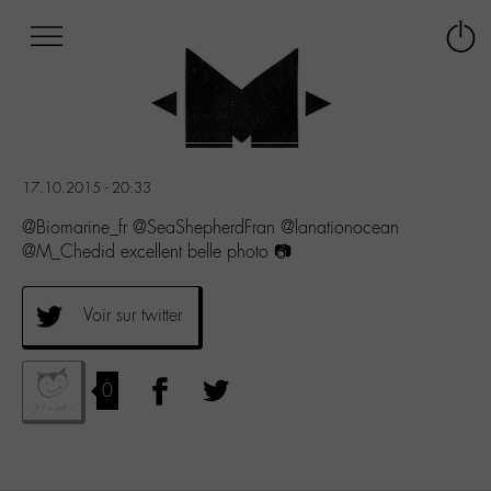
Afficher
Panneau de gestion des cookies
Labo
Connex
-
le
M-
menu
Aller
au
menu
17.10.2015 - 20:33
Aller
au
@Biomarine_fr @SeaShepherdFran @lanationocean
contenu
@M_Chedid excellent belle photo 📷
Aller
à
la
Voir sur twitter
recherche
0