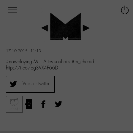
Afficher
Panneau de gestion des cookies
Labo
Connex
-
le
M-
menu
Aller
au
menu
17.10.2015 - 11:13
Aller
au
#nowplaying M – A tes souhaits #m_chedid
contenu
http://t.co/pg3VX4F66D
Aller
à
Voir sur twitter
la
recherche
0