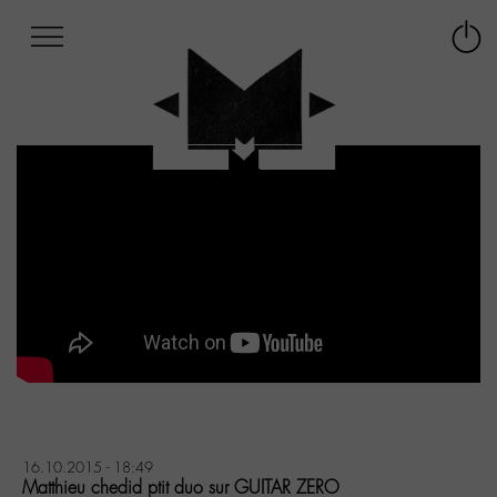
Afficher
Panneau de gestion des cookies
Labo
Connex
-
le
M-
menu
Aller
au
menu
Aller
au
contenu
Aller
à
la
recherche
16.10.2015 - 18:49
Matthieu chedid ptit duo sur GUITAR ZERO