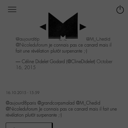
Afficher
Panneau de gestion des cookies
Labo
Connex
-
le
M-
menu
Aller
@aujourd8paris
@grandcorpsmalad
@M_Chedid
au
@Nicoleduforum
Je connais pas ce canard mais il
menu
fait une révélation plutôt surpenante ;-)
Aller
au
— Céline Didelet Godard (@ClineDidelet)
October
contenu
16, 2015
Aller
à
la
recherche
16.10.2015 - 15:59
@aujourd8paris @grandcorpsmalad @M_Chedid
@Nicoleduforum Je connais pas ce canard mais il fait une
révélation plutôt surpenante ;-)